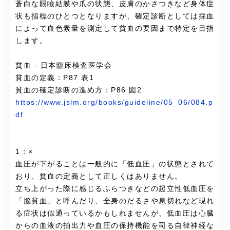
蒼白な眼瞼結膜や爪の状態、皮膚のかさつきなど身体症
状も指標のひとつとなりますが、確定診断としては採血
によって血色素量を測定して貧血の要因まで特定を目指
します。
貧血 - 日本臨床検査医学会
貧血の定義：P87 表1
貧血の確定診断の進め方：P86 図2
https://www.jslm.org/books/guideline/05_06/084.p
df
1：×
血圧が下がることは一般的に「低血圧」の状態とされて
おり、貧血の定義として正しくはありません。
立ち上がった際に感じるふらつきなどの起立性低血圧を
「脳貧血」と呼んだり、全身のだるさや息切れなど現れ
る症状は似通っているかもしれませんが、低血圧は心臓
からの血液の拍出力や血圧の保持機能を司る自律神経な