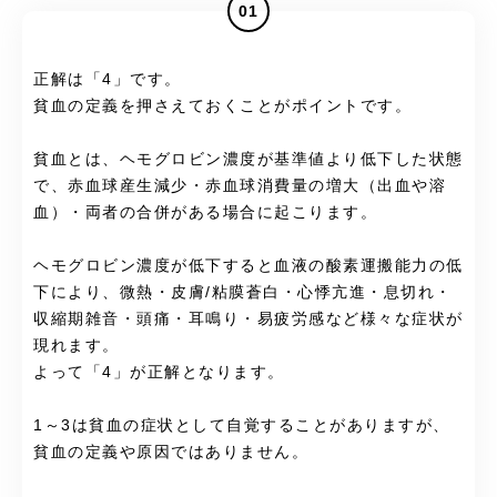
01
正解は「4」です。
貧血の定義を押さえておくことがポイントです。
貧血とは、ヘモグロビン濃度が基準値より低下した状態
で、赤血球産生減少・赤血球消費量の増大（出血や溶
血）・両者の合併がある場合に起こります。
ヘモグロビン濃度が低下すると血液の酸素運搬能力の低
下により、微熱・皮膚/粘膜蒼白・心悸亢進・息切れ・
収縮期雑音・頭痛・耳鳴り・易疲労感など様々な症状が
現れます。
よって「4」が正解となります。
1～3は貧血の症状として自覚することがありますが、
貧血の定義や原因ではありません。