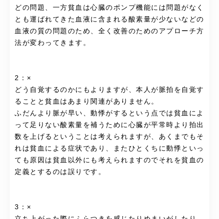
どの問題、一方貧血は心臓のポンプ機能には問題がなく
とも運ばれてきた血液に含まれる酸素量が少ないなどの
血液の質の問題のため、全く改善のためのアプローチ方
法が変わってきます。
2：×
どう自覚するのかにもよりますが、本人が脈拍を自覚す
ることと貧血はあまり関連がありません。
ふだんより脈が早い、動悸がするという点では貧血によ
って足りない酸素量を補うために心臓が平常時より拍出
数を上げるということは考えられますが、あくまでもそ
れは貧血による症状であり、またひとくちに動悸といっ
ても原因は貧血以外にも考えられますのでそれを貧血の
定義とするのは誤りです。
3：×
立ち上がった際にふらつきを感じたりめまいがしたり、