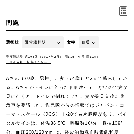
問題
選択肢
文字
看護師試験 第106回（2017年2月） 問115（午前 問115）
（訂正依頼・報告はこちら）
Aさん（70歳、男性）。妻（74歳）と2人で暮らしてい
る。Aさんがトイレに入ったまま戻ってこないので妻が
見に行くと、トイレで倒れていた。妻が発見直後に救
急車を要請した。救急隊からの情報ではジャパン・コ
ーマ・スケール〈JCS〉Ⅱ-20で右片麻痺があり、バイ
タルサインは、体温36.5℃、呼吸数16/分、脈拍108/
分、血圧200/120mmHg、経皮的動脈血酸素飽和度