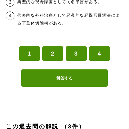
典型的な視野障害として同名半盲がある。
代表的な外科治療として経鼻的な経蝶形骨洞法によ
る下垂体切除術がある。
1
2
3
4
解答する
この過去問の解説 （3件）