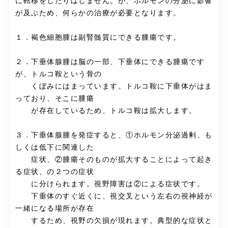
に転移をしたりはしません。が、ホルモンの分泌に影響
が及ぶため、何らかの治療が必要となります。
１．褐色細胞腫は副腎髄質にできる腫瘍です。
２．下垂体腺腫は脳の一部、下垂体にできる腫瘍です
が、トルコ鞍という骨の
くぼみにはまっています。トルコ鞍に下垂体がはま
っており、そこに腫瘍
が存在しているため、トルコ鞍は拡大します。
３．下垂体腺腫を発症すると、①ホルモン分泌過剰、も
しくは低下に関連した
症状、②腫瘍そのものが拡大することによって起き
る症状、の２つの症状
に分けられます。視野障害は②による症状です。
下垂体のすぐ近くに、視交叉という左右の視神経が
一緒になる場所が存在
するため、視野の欠損が現れます。典型的な症状と