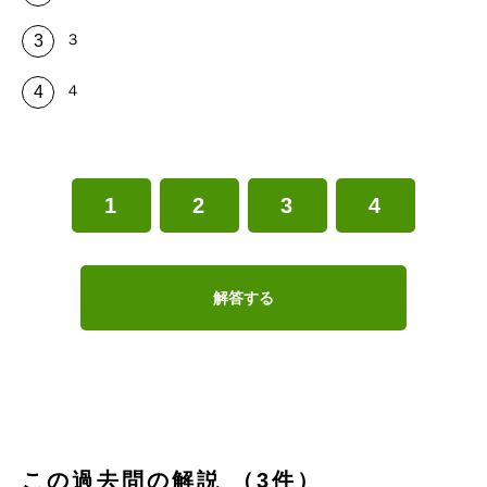
３
４
1
2
3
4
解答する
この過去問の解説 （3件）