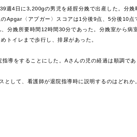
39週4日に3,200gの男児を経腟分娩で出産した。分娩
Apgar〈アプガー〉スコアは1分後9点、5分後10点
L、分娩所要時間12時間30分であった。分娩室から病
ためトイレまで歩行し、排尿があった。
院指導をすることにした。Aさんの児の経過は順調であ
ビスとして、看護師が退院指導時に説明するのはどれか