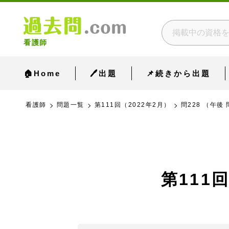
看護師
🏠Home
🖊出題
📌続きから出題
看護師
問題一覧
第111回（2022年2月）
問228 （午後 
第111