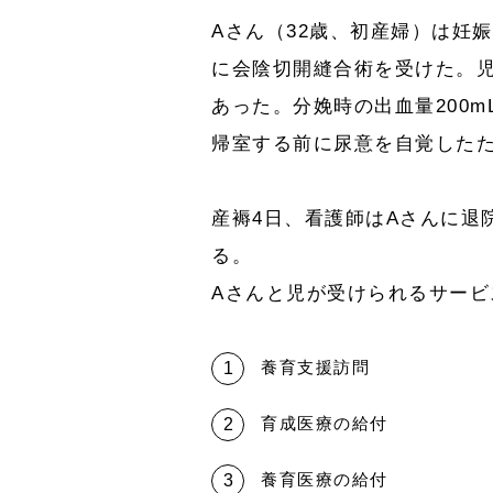
Aさん（32歳、初産婦）は妊娠
に会陰切開縫合術を受けた。児の
あった。分娩時の出血量200m
帰室する前に尿意を自覚した
産褥4日、看護師はAさんに退
る。
Aさんと児が受けられるサー
養育支援訪問
育成医療の給付
養育医療の給付