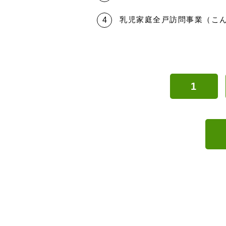
乳児家庭全戸訪問事業（こ
1