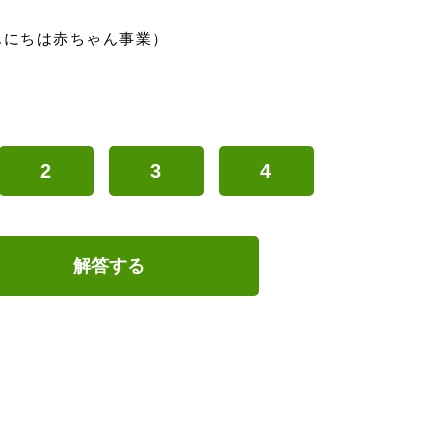
んにちは赤ちゃん事業）
2
3
4
解答する