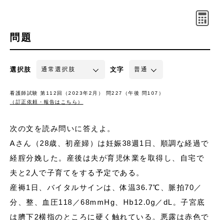
問題
選択肢
文字
看護師試験 第112回（2023年2月） 問227（午後 問107）
（訂正依頼・報告はこちら）
次の文を読み問いに答えよ。
Aさん（28歳、初産婦）は妊娠38週1日、順調な経過で
経腟分娩した。産後は夫が育児休業を取得し、自宅で
夫と2人で子育てをする予定である。
産褥1日、バイタルサインは、体温36.7℃、脈拍70／
分、整、血圧118／68mmHg、Hb12.0g／dL。子宮底
は臍下2横指のところに硬く触れている。悪露は赤色で